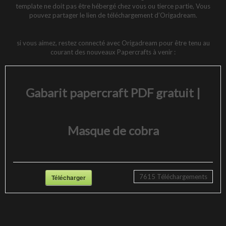
template ne doit pas être hébergé chez vous ou tierce partie, Vous
pouvez partager le lien de téléchargement d’Origadream.
si vous aimez, restez connecté avec Origadream pour être tenu au
courant des nouveaux Papercrafts à venir :
Gabarit papercraft PDF gratuit |
Masque de cobra
7615
Téléchargements
Télécharger