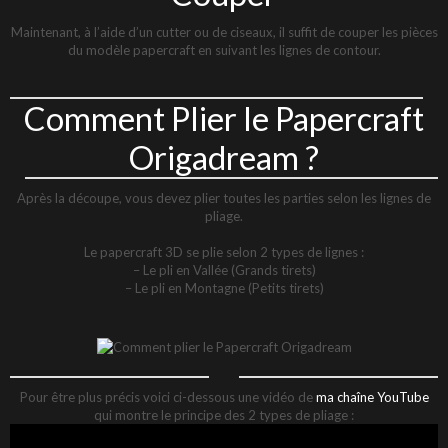
Maintenant, à l’aide d’un cutter ou de ciseaux, il suffit de couper les pièces
du modèle papercraft en suivant les lignes de contour.
Comment Plier le Papercraft
Origadream ?
Après la découpe, vous devez plier toutes les parties selon les lignes de
pliage.
Le papercraft 3D se plie selon 2 types de lignes :
– Le pli en Vallée (Grands tirets)
– Le pli en Montagne (Petits tirets)
Pour être plus précis voici ci-dessous une vidéo de
ma chaîne YouTube
qui montre le principe des 2 types de pliage :