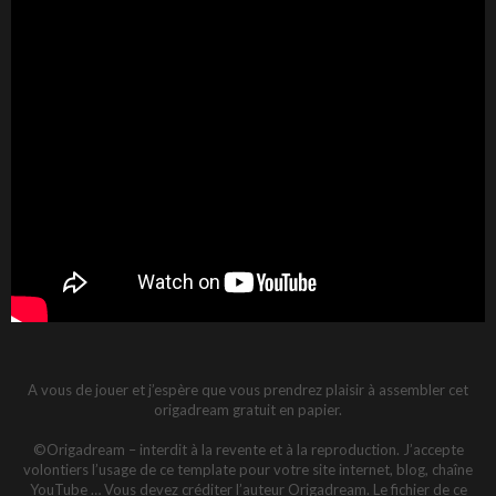
A vous de jouer et j’espère que vous prendrez plaisir à assembler cet
origadream gratuit en papier.
©Origadream – interdit à la revente et à la reproduction. J’accepte
volontiers l’usage de ce template pour votre site internet, blog, chaîne
YouTube … Vous devez créditer l’auteur Origadream. Le fichier de ce