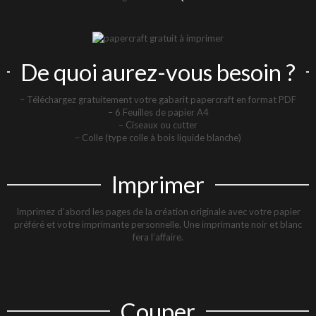
De quoi aurez-vous besoin ?
– Téléchargez gratuitement votre gabarit papercraft en format PDF
– 6 Feuilles de papier A4
– Ciseaux ou cutter
– Colle (type colle à bois liquide blanche)
Imprimer
Imprimez d’abord les pages de la création originale avec votre papier
préféré et votre imprimante personnelle. Une imprimante noir et blanc
fera l’affaire.
Couper