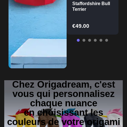
AMUND le
Staffordshire Bull
Pingouin
Terrier
€
44.00
€
49.00
Chez Origadream, c'est
vous qui personnalisez
chaque nuance
en choisissant les
couleurs de votre origami