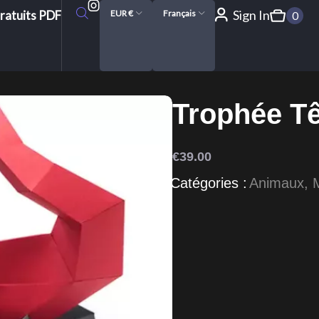
Sign In
ratuits PDF
EUR €
Français
0
Trophée Tê
€
39.00
Catégories :
Animaux
,