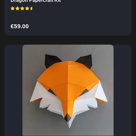
Dragon Papercraft Kit
€
59.00