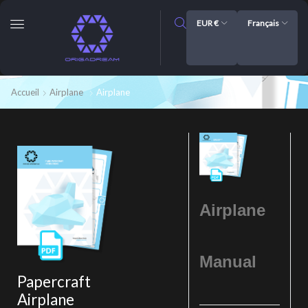
EUR €
Français
Accueil
Airplane
Airplane
Airplane
Manual
Papercraft
Airplane