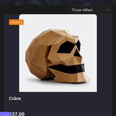
CHAUD
Crâne
€
37.00