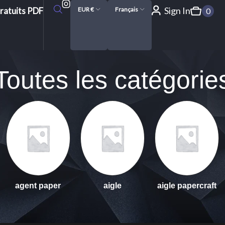
Sign In
ratuits PDF
EUR €
Français
0
Toutes les catégorie
agent paper
aigle
aigle papercraft