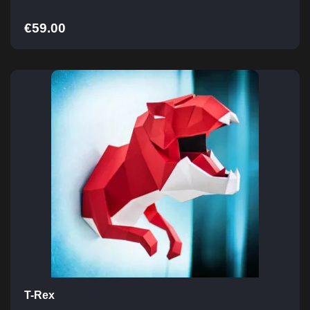
€
59.00
T-Rex