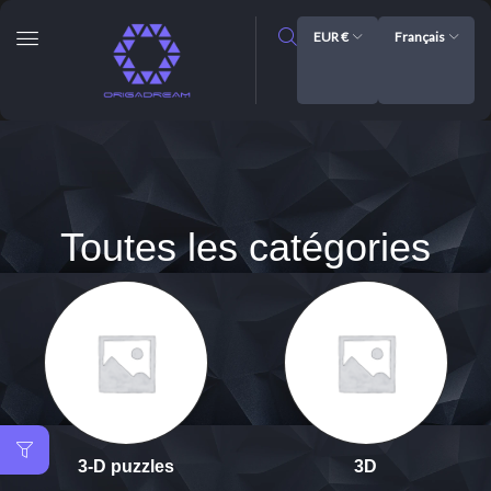
EUR €
Français
Toutes les catégories
3-D puzzles
3D