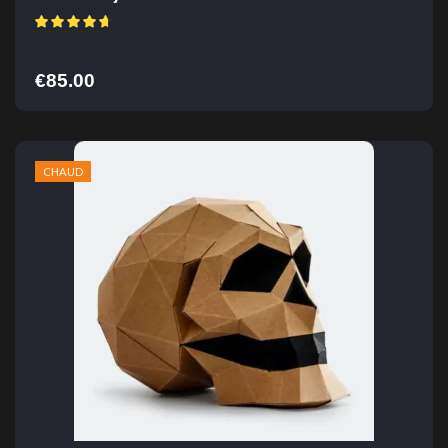
€
85.00
CHAUD